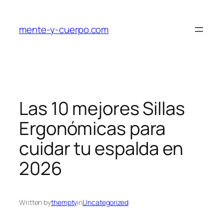
Skip
to
mente-y-cuerpo.com
content
Las 10 mejores Sillas
Ergonómicas para
cuidar tu espalda en
2026
Written by
thempty
in
Uncategorized