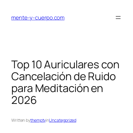
Skip
to
mente-y-cuerpo.com
content
Top 10 Auriculares con
Cancelación de Ruido
para Meditación en
2026
Written by
thempty
in
Uncategorized